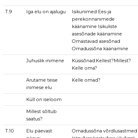
T.9
Iga elu on ajalugu
Isikunimed Ees-ja
perekonnanimede
käänamine Isikuliste
asesõnade käänamine
Omastavad asesõnad
Omadussõna käänamine
Juhuslik inimene
Küsisõnad:Kellest?Millest?
Kelle oma?
Arutame teise
Kelle omad?
inimese elu
Küll on iseloom
Millest sõltub
saatus?
T.10
Elu päevast
Omadussõna võrdlusastmed