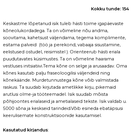
Kokku tunde: 154
Keskastme lõpetanud isik tuleb hästi toime igapäevaste
kõneolukordadega. Ta on võimeline nõu andma,
soovitama, kahetsust väljendama, tegema komplimente,
esitama palveid (töö ja perekond, vabaaja sisustamine,
eelistused ostudel, reisimistel ). Orienteerub hästi eriala
puudutavates küsimustes. Ta on võimeline haarama
vestluses initsiatiivi.Tema kõne on selge ja arusaadav. Oma
kõnes kasutab palju fraseoloogilisi väljendeid ning
kõnekäände. Murdetunnustega kõne võib valmistada
raskusi. Ta suudab kirjutada ametlikke kirju, pikemaid
arutlusi olme-ja tööteemadel. Isik suudab mõista
põhijoontes erialaseid ja ametialaseid tekste. Isik valdab u.
5000 sõna ja keskseid tarindeid.Võib esineda ebatäpsusi
keerulisemate konstruktsioonide kasutamisel.
Kasutatud kirjandus
: