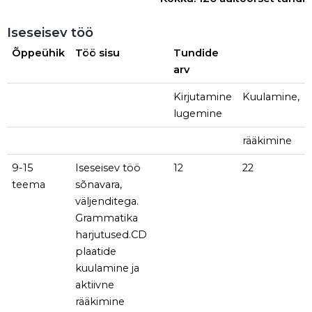
Iseseisev töö
Õppeühik
Töö sisu
Tundide
arv
Kirjutamine
Kuulamine,
lugemine
rääkimine
9-15
Iseseisev töö
12
22
teema
sõnavara,
väljenditega.
Grammatika
harjutused.CD
plaatide
kuulamine ja
aktiivne
rääkimine