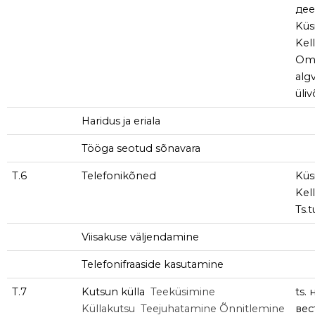
дее
Küs
Kel
Om
alg
üliv
Haridus ja eriala
Tööga seotud sõnavara
T.6
Telefonikõned
Küs
Kel
Ts.
Viisakuse väljendamine
Telefonifraaside kasutamine
T.7
Kutsun külla
Teeküsimine
ts.
Küllakutsu
Teejuhatamine
Õnnitlemine
вес