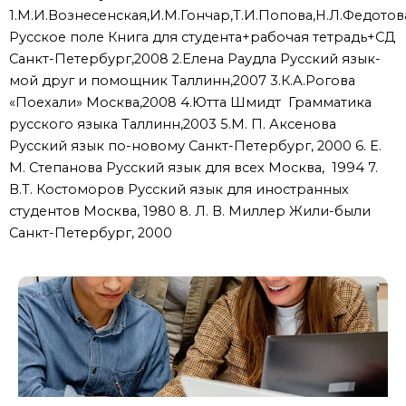
1.М.И.Вознесенская,И.М.Гончар,Т.И.Попова,Н.Л.Федотов
Русское поле Книга для студента+рабочая тетрадь+СД
Санкт-Петербург,2008 2.Елена Раудла Русский язык-
мой друг и помощник Таллинн,2007 3.К.А.Рогова
«Поехали» Москва,2008 4.Ютта Шмидт Грамматика
русского языка Таллинн,2003 5.М. П. Аксенова
Русский язык по-новому Санкт-Петербург, 2000 6. Е.
М. Степанова Русский язык для всех Москва, 1994 7.
В.Т. Костоморов Русский язык для иностранных
студентов Москва, 1980 8. Л. В. Миллер Жили-были
Санкт-Петербург, 2000