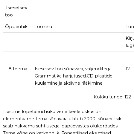
Iseseisev
töö
Õppeühik
Töö sisu
Tun
Kir
lug
1-8 teema
Iseseisev töö sõnavara, väljenditega.
12
Grammatika harjutused.CD plaatide
kuulamine ja aktiivne rääkimine
Kokku tunde: 122
1. astme lõpetanud isiku vene keele oskus on
elementaarne.Tema sõnavara ulatub 2000 sõnani. Isik
saab hakkama suhtlusega igapäevastes olukordades.
Tema kõne on katkendlik. Foneetilised eksimised