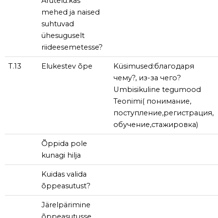
Arutelu:kas
mehed ja naised
suhtuvad
ühesuguselt
riideesemetesse?
T.13
Elukestev õpe
Küsimused:благодаря
чему?, из-за чего?
Umbisikuline tegumood
Teonimi( понимание,
поступление,регистрация,
обучение,стажировка)
Õppida pole
kunagi hilja
Kuidas valida
õppeasutust?
Järelpärimine
õppeasutusse