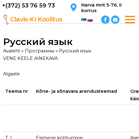
Перейти
+(372) 53 76 59 73
Narva mnt 5-76, II
korrus
к
F
E
содержимому
Clavis-KI Koolitus
a
n
c
v
e
e
b
l
Русский язык
o
o
o
p
k
e
Avaleht
»
Программы
»
Русский язык
-
VENE KEELE AINEKAVA
f
Algaste
Teema nr
Kõne- ja sõnavara arendusteemad
Gra
käs
T. l
Esimene kohtumine•
Ase