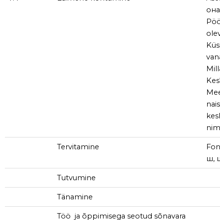
oнa
Pöö
ole
Küs
van
Mil
Kes
Mee
nai
kes
nim
Tervitamine
Fone
ш, 
Tutvumine
Tänamine
Töö ja õppimisega seotud sõnavara