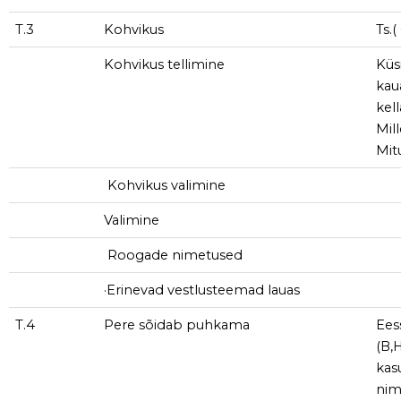
T.3
Kohvikus
Ts.
Kohvikus tellimine
Küs
kau
kell
Mil
Mit
Kohvikus valimine
Valimine
Roogade nimetused
·Erinevad vestlusteemad lauas
T.4
Pere sõidab puhkama
Ees
(B,
kas
nim