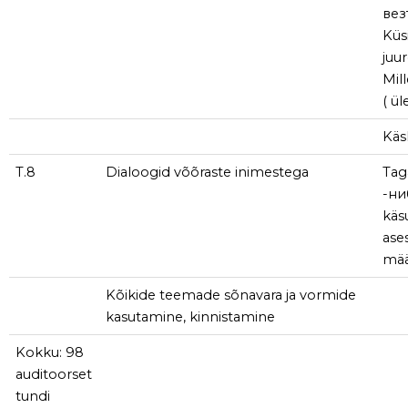
вез
Küs
juu
Mil
( ül
Käs
T.8
Dialoogid võõraste inimestega
Tag
-ни
käs
ase
mää
Kõikide teemade sõnavara ja vormide
kasutamine, kinnistamine
Kokku: 98
auditoorset
tundi