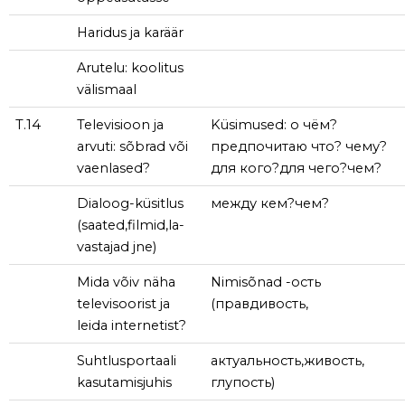
Haridus ja karäär
Arutelu: koolitus
välismaal
T.14
Televisioon ja
Küsimused: o чём?
arvuti: sõbrad või
предпочитаю что? чему?
vaenlased?
для кого?для чего?чем?
Dialoog-küsitlus
между кем?чем?
(saated,filmid,la-
vastajad jne)
Mida võiv näha
Nimisõnad -ость
televisoorist ja
(правдивость,
leida internetist?
Suhtlusportaali
актуальность,живость,
kasutamisjuhis
глупость)