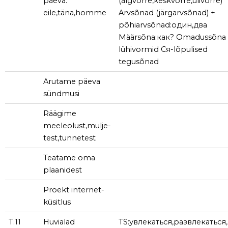
päeva:
(algvõrre,keskvõrre,ülivõrre)
eile,täna,homme
Arvsõnad (järgarvsõnad) +
põhiarvsõnad:один,два
Määrsõna:как? Omadussõna
lühivormid Ся-lõpulised
tegusõnad
Arutame päeva
sündmusi
Räägime
meeleolust,mulje-
test,tunnetest
Teatame oma
plaanidest
Proekt internet-
küsitlus
T.11
Huvialad
TS:увлекаться,развлекаться,