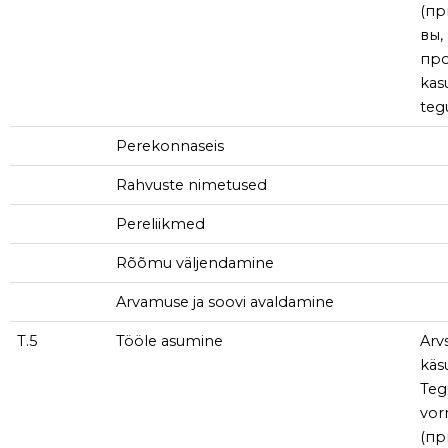
(при
вы,
про
kas
teg
Perekonnaseis
Rahvuste nimetused
Pereliikmed
Rõõmu väljendamine
Arvamuse ja soovi avaldamine
T.5
Tööle asumine
Arv
käs
Teg
vor
(пр