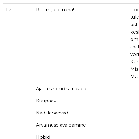
T.2
Rõõm jälle näha!
Pöö
tul
ost,
kes
om
Jaat
vor
Kuh
Mis
Mää
Ajaga seotud sõnavara
Kuupäev
Nädalapäevad
Arvamuse avaldamine
Hobid