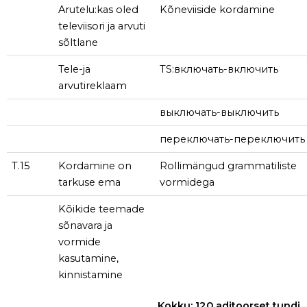
Arutelu:kas oled
Kõneviiside kordamine
televiisori ja arvuti
sõltlane
Tele-ja
TS:включать-включить
arvutireklaam
выключать-выключить
переключать-переключить
T.15
Kordamine on
Rollimängud grammatiliste
tarkuse ema
vormidega
Kõikide teemade
sõnavara ja
vormide
kasutamine,
kinnistamine
Kokku: 120 aditoorset tundi