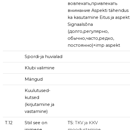
вовлекать,привлекать
внимание Aspekti tähendus
ka kasutamine Eitus ja aspekt
Signaalsõna
(долго,регулярно,
обычно,часто,редко,
постоянно)+imp aspekt
Spordi-ja huvialad
Klubi valimine
Mängud
Kuulutused-
kutsed
(kirjutamine ja
vastamine)
T.12
Stiil see on
TS:
TKV ja KKV
inimene
moodustamine