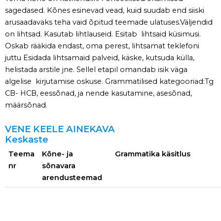
sagedased. Kõnes esinevad vead, kuid suudab end siiski
arusaadavaks teha vaid õpitud teemade ulatuses.Väljendid
on lihtsad. Kasutab lihtlauseid. Esitab lihtsaid küsimusi.
Oskab rääkida endast, oma perest, lihtsamat teklefoni
juttu Esidada lihtsamaid palveid, käske, kutsuda külla,
helistada arstile jne. Sellel etapil omandab isik väga
algelise kirjutamise oskuse. Grammatilised kategooriad:Tg
СВ- НСВ, eessõnad, ja nende kasutamine, asesõnad,
määrsõnad.
VENE KEELE AINEKAVA
Keskaste
Teema
Kõne- ja
Grammatika käsitlus
nr
sõnavara
arendusteemad