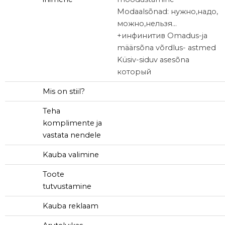
Modaalsõnad: нужно,надо,
можно,нельзя…
+инфинитив Omadus-ja
määrsõna võrdlus- astmed
Küsiv-siduv asesõna
который
Mis on stiil?
Teha
komplimente ja
vastata nendele
Kauba valimine
Toote
tutvustamine
Kauba reklaam