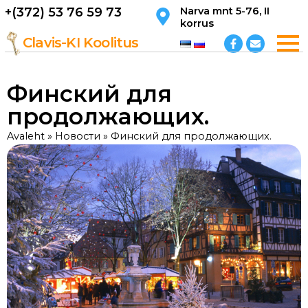
Перейти
+(372) 53 76 59 73
Narva mnt 5-76, II
korrus
к
F
E
содержимому
Clavis-KI Koolitus
a
n
c
v
e
e
b
l
Финский для
o
o
o
p
продолжающих.
k
e
-
f
Avaleht
»
Новости
»
Финский для продолжающих.