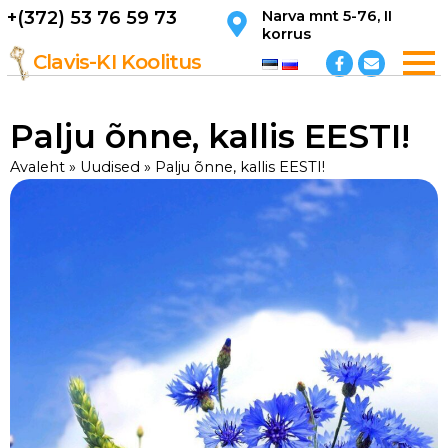
Skip
+(372) 53 76 59 73
Narva mnt 5-76, II
korrus
to
F
E
content
Clavis-KI Koolitus
a
n
c
v
e
e
b
l
Palju õnne, kallis EESTI!
o
o
o
p
k
e
Avaleht
»
Uudised
»
Palju õnne, kallis EESTI!
-
f