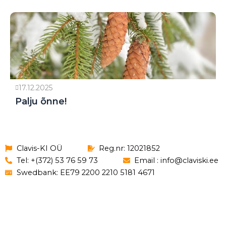
17.12.2025
Palju õnne!
Clavis-KI OÜ
Reg.nr: 12021852
Tel: +(372) 53 76 59 73
Email : info@claviski.ee
Swedbank: EE79 2200 2210 5181 4671