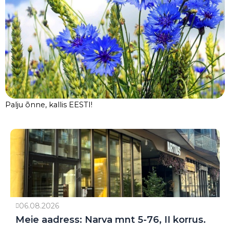
Palju õnne, kallis EESTI!
06.08.2026
Meie aadress: Narva mnt 5-76, II korrus.