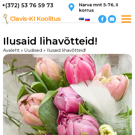
Skip
+(372) 53 76 59 73
Narva mnt 5-76, II
korrus
to
F
E
content
Clavis-KI Koolitus
a
n
c
v
e
e
b
l
Ilusaid lihavõtteid!
o
o
o
p
k
e
Avaleht
»
Uudised
»
Ilusaid lihavõtteid!
-
f